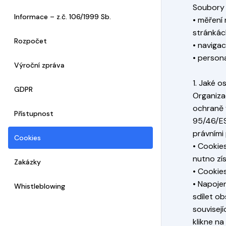
Soubory 
Informace – z.č. 106/1999 Sb.
• měření
stránkác
Rozpočet
• naviga
• person
Výroční zpráva
1. Jaké 
GDPR
Organiza
ochraně 
Přístupnost
95/46/ES 
právními
Cookies
• Cookie
nutno zí
Zakázky
• Cookie
• Napojen
Whistleblowing
sdílet ob
souvisejí
klikne na