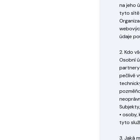
na jeho ú
tyto sítě
Organiza
webových
údaje po
2. Kdo v
Osobní ú
partnery
pečlivě 
technick
pozměňov
neoprávn
Subjekty
• osoby, 
tyto služ
3. Jaká 