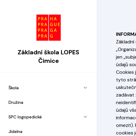
INFORM
Základní 
„Organiz
Základní škola LOPES
jen „sub
Čimice
údajů so
Cookies 
tyto strá
uskutečni
Škola
zadávat 
neidenti
Družina
údajů vš
SPC logopedické
informace
omezit). 
Jídelna
cookies 