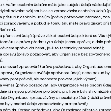
u k Vašim osobním údajům máte jako subjekt údajů následující
kdykoli odvolat svůj souhlas se zpracováním osobních údajů (p
a přístup k osobním údajům (právo požadovat informaci, zda os
cí zpracovávány, a pokud je tomu tak, máte právo získat pří
 Nařízení);
na přenesení údajů (právo získat osobní údaje, které se Vás t
 formátu, a právo předat tyto údaje jinému správci; a dále pr
právcem správci druhému, je-li to technicky proveditelné);
na opravu (právo požadovat, aby Organizace bez zbytečného 
);
na omezení zpracování (právo požadovat, aby Organizace omezi
 opravu, Organizace ověřuje správnost údajů; nebo pokud by 
vány protiprávně, ale nechcete provést jejich výmaz);
na výmaz (právo požadovat, aby Organizace Vaše osobní úda
aje již nejsou potřebné pro účely, pro které byly shromážděny
daje Organizace zpracovávány a neexistuje žádný další právní
ce byly osobní údaje zpracovávány protiprávně);
na námitku (právo požadovat, aby Organizace přestala zpraco