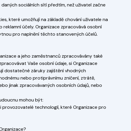
daných sociálních sítí předtím, než uživatel začne
ies, které umožňují na základě chování uživatele na
ro reklamní účely. Organizace zpracovává osobní
ytnou pro naplnění těchto stanovených účelů.
rganizace a jeho zaměstnanců zpracovávány také
 zpracovávat Vaše osobní údaje, si Organizace
ují dostatečné záruky zajištění vhodných
hodnému nebo protiprávnímu zničení, ztrátě,
ebo jinak zpracovávaných osobních údajů, nebo
 budoucnu mohou být:
 či provozovatelé technologií, které Organizace pro
 Organizace?