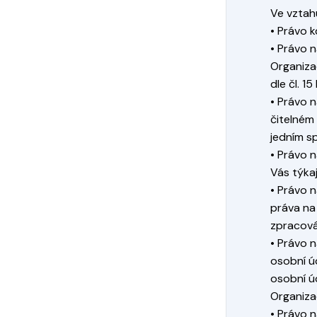
Ve vztah
• Právo 
• Právo n
Organiza
dle čl. 15
• Právo 
čitelném
jedním s
• Právo 
Vás týkají
• Právo 
práva na
zpracová
• Právo 
osobní úd
osobní ú
Organiza
• Právo 