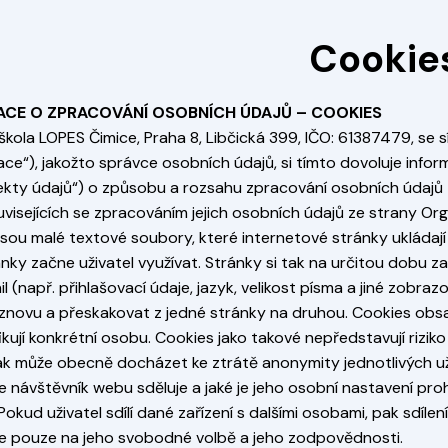
Cookie
ACE O ZPRACOVÁNÍ OSOBNÍCH ÚDAJŮ – COOKIES
škola LOPES Čimice, Praha 8, Libčická 399, IČO: 61387479, se sí
ace“), jakožto správce osobních údajů, si tímto dovoluje info
jekty údajů“) o způsobu a rozsahu zpracování osobních údajů
uvisejících se zpracováním jejich osobních údajů ze strany Or
jsou malé textové soubory, které internetové stránky ukládají
nky začne uživatel využívat. Stránky si tak na určitou dobu z
l (např. přihlašovací údaje, jazyk, velikost písma a jiné zobra
znovu a přeskakovat z jedné stránky na druhou. Cookies obsahu
fikují konkrétní osobu. Cookies jako takové nepředstavují riz
ak může obecně docházet ke ztrátě anonymity jednotlivých uži
 návštěvník webu sděluje a jaké je jeho osobní nastavení proh
Pokud uživatel sdílí dané zařízení s dalšími osobami, pak sdíle
je pouze na jeho svobodné volbě a jeho zodpovědnosti.