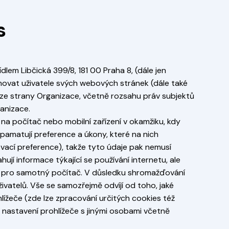
s
dlem Libčická 399/8, 181 00 Praha 8, (dále jen
rmovat uživatele svých webových stránek (dále také
 ze strany Organizace, včetně rozsahu práv subjektů
ganizace.
 na počítač nebo mobilní zařízení v okamžiku, kdy
apamatují preference a úkony, které na nich
zovací preference), takže tyto údaje pak nemusí
jí informace týkající se používání internetu, ale
iko pro samotný počítač. V důsledku shromažďování
vatelů. Vše se samozřejmě odvíjí od toho, jaké
lížeče (zde lze zpracování určitých cookies též
ní nastavení prohlížeče s jinými osobami včetně