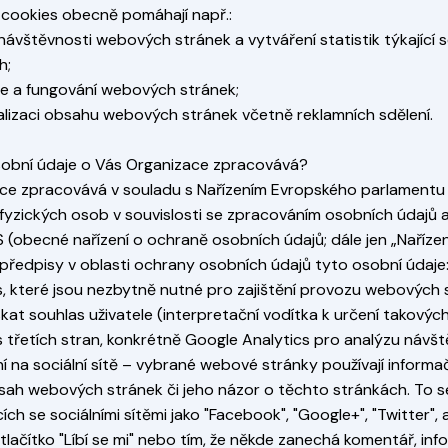
cookies obecně pomáhají např.:
 návštěvnosti webových stránek a vytváření statistik týkajíc
h;
ce a fungování webových stránek;
alizaci obsahu webových stránek včetně reklamních sdělení.
osobní údaje o Vás Organizace zpracovává?
ce zpracovává v souladu s Nařízením Evropského parlamentu 
fyzických osob v souvislosti se zpracováním osobních údajů 
(obecné nařízení o ochraně osobních údajů; dále jen „Nařízení
 předpisy v oblasti ochrany osobních údajů tyto osobní údaje
s, které jsou nezbytně nutné pro zajištění provozu webových s
skat souhlas uživatele (interpretační vodítka k určení takový
s třetích stran, konkrétně Google Analytics pro analýzu návšt
í na sociální sítě – vybrané webové stránky používají informačn
sah webových stránek či jeho názor o těchto stránkách. To se t
cích se sociálními sítěmi jako "Facebook", "Google+", "Twitter", 
 tlačítko "Líbí se mi" nebo tím, že někde zanechá komentář, in