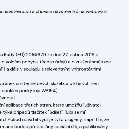
í se návštěvnosti a chování návštěvníků na webových
a Rady (EU) 2016/679 ze dne 27. dubna 2016 o
a o volném pohybu těchto údajů a o zrušení směrnice
“) a dále v souladu s relevantními vnitrostátními
:
tránek a internetových služeb, a u kterých není
ch cookies poskytuje WP194).
ěvnosti.
í aplikace třetích stran, které umožňují uživateli
ýká případů tlačítek "Sdílet", "Líbí se mi"
atd. Pokud uživatel využije tyto plug-iny, např. tím, že
formace budou přeposlány sociální síti, a publikovány