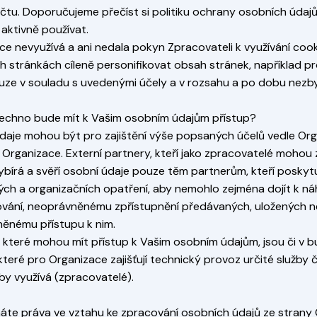
čtu. Doporučujeme přečíst si politiku ochrany osobních údajů 
 aktivně používat.
ce nevyužívá a ani nedala pokyn Zpracovateli k využívání cook
 stránkách cíleně personifikovat obsah stránek, například p
uze v souladu s uvedenými účely a v rozsahu a po dobu nezb
šechno bude mít k Vašim osobním údajům přístup?
daje mohou být pro zajištění výše popsaných účelů vedle O
 Organizace. Externí partnery, kteří jako zpracovatelé mohou
vybírá a svěří osobní údaje pouze těm partnerům, kteří poskyt
ých a organizačních opatření, aby nemohlo zejména dojít k ná
ání, neoprávněnému zpřístupnění předávaných, uložených n
ěnému přístupu k nim.
, které mohou mít přístup k Vašim osobním údajům, jsou či v
které pro Organizace zajišťují technický provoz určité služby
by využívá (zpracovatelé).
máte práva ve vztahu ke zpracování osobních údajů ze strany