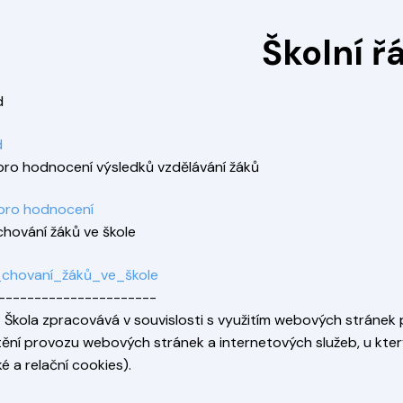
Školní ř
d
d
 pro hodnocení výsledků vzdělávání žáků
 pro hodnocení
chování žáků ve škole
_chovaní_žáků_ve_škole
----------------------
: Škola zpracovává v souvislosti s využitím webových stránek
štění provozu webových stránek a internetových služeb, u kter
é a relační cookies).