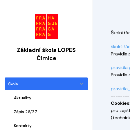
Školní řá
školní řá
Základní škola LOPES
Pravidla
Čimice
pravidla
Pravidla 
Škola
pravidla
--------
Aktuality
Cookies
pro zaji
Zápis 26/27
(technick
Kontakty